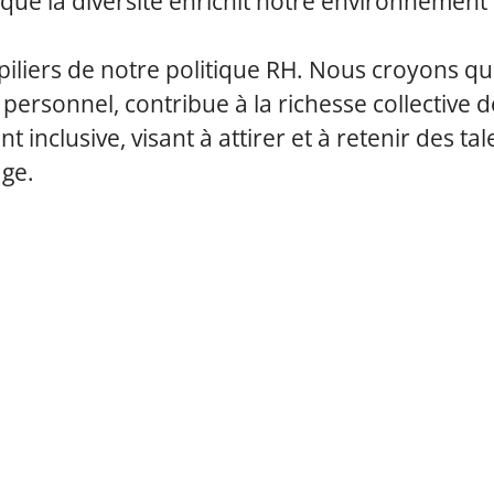
e la diversité enrichit notre environnement de 
es piliers de notre politique RH. Nous croyons q
rsonnel, contribue à la richesse collective de
 inclusive, visant à attirer et à retenir des ta
âge.